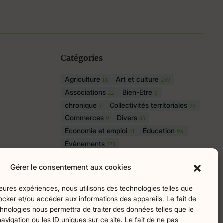
Catégories
Agriculture
Art et culture
18
257
Associations
Bien-Etre
22
2
chronique
Collectivités territoriales
7
79
Commerces
Divers
9
45
Économie et emploi
Éducation
61
94
Évènements
373
Histoire et patrimoine
175
Gérer le consentement aux cookies
La parole à nos lecteurs
1
Nature et écologie
Santé
75
47
lleures expériences, nous utilisons des technologies telles que
sport
Tourisme
27
19
ocker et/ou accéder aux informations des appareils. Le fait de
hnologies nous permettra de traiter des données telles que le
igation ou les ID uniques sur ce site. Le fait de ne pas