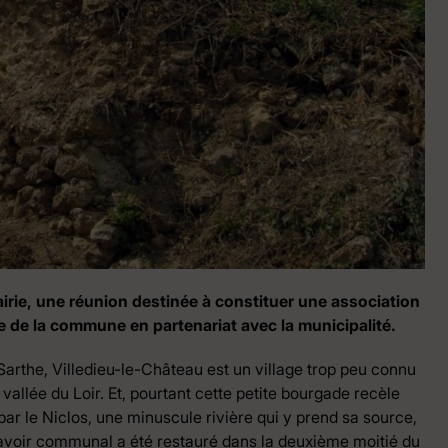
a mairie, une réunion destinée à constituer une association
ne de la commune en partenariat avec la municipalité.
 Sarthe, Villedieu-le-Château est un village trop peu connu
 vallée du Loir. Et, pourtant cette petite bourgade recèle
par le Niclos, une minuscule rivière qui y prend sa source,
le lavoir communal a été restauré dans la deuxième moitié du