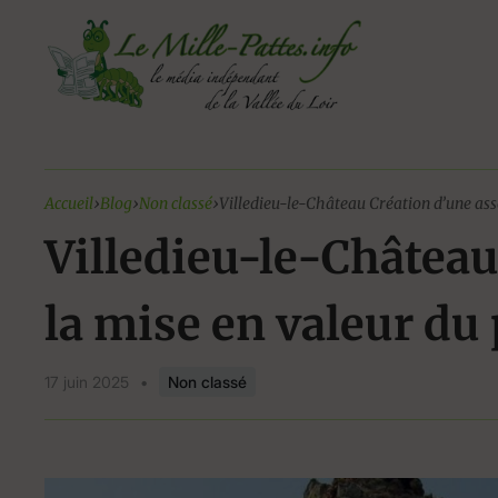
Aller
au
contenu
Accueil
›
Blog
›
Non classé
›
Villedieu-le-Château Création d’une ass
Villedieu-le-Château
la mise en valeur du
17 juin 2025
•
Non classé